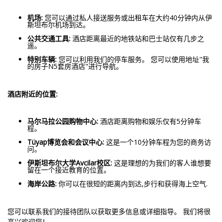
机场:
您可以通过私人接送服务或出租车在大约40分钟内从伊
斯坦布尔机场到达。
公共交通工具:
酒店距离最近的地铁站和巴士站仅有几步之
遥。
特别车辆:
您可以利用我们的停车服务。 您可以使用地址"我
的房子N5套房酒店"进行导航。
酒店附近的位置:
马尔马拉公园购物中心:
酒店距离购物和娱乐仅有5分钟车
程。
Tüyap博览会和会议中心:
这是一个10分钟车程为您的商务访
问。
伊斯坦布尔大学Avcilar校区:
这是理想的为我们的客人谁想要
留在一个接近教育的位置。
海岸公路:
你可以在很短的距离内到达,步行和获得海上空气.
您可以联系我们的接待团队以获取更多信息或详细指导。 我们将很
高兴欢迎您！